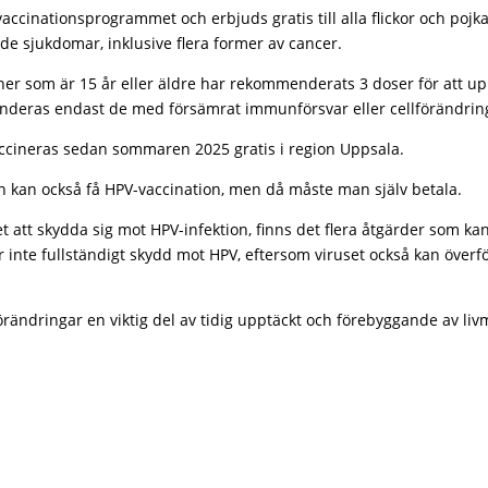
ccinationsprogrammet och erbjuds gratis till alla flickor och pojka
ade sjukdomar, inklusive flera former av cancer.
oner som är 15 år eller äldre har rekommenderats 3 doser för att up
deras endast de med försämrat immunförsvar eller cellförändringa
accineras sedan sommaren 2025 gratis i region Uppsala.
n kan också få HPV-vaccination, men då måste man själv betala.
et att skydda sig mot HPV-infektion, finns det flera åtgärder som k
inte fullständigt skydd mot HPV, eftersom viruset också kan över
örändringar en viktig del av tidig upptäckt och förebyggande av li