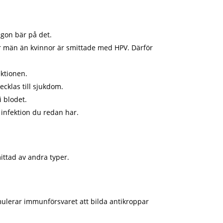
ågon bär på det.
er män än kvinnor är smittade med HPV. Därför
ektionen.
ecklas till sjukdom.
i blodet.
 infektion du redan har.
ittad av andra typer.
imulerar immunförsvaret att bilda antikroppar