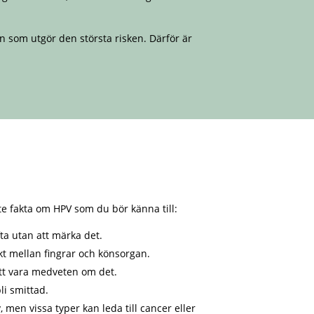
n som utgör den största risken. Därför är
te fakta om HPV som du bör känna till:
fta utan att märka det.
kt mellan fingrar och könsorgan.
 att vara medveten om det.
li smittad.
 men vissa typer kan leda till cancer eller