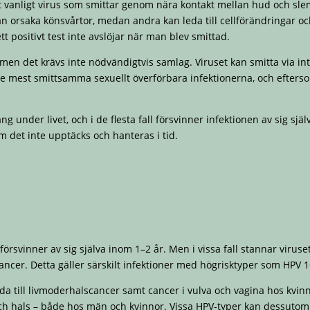
et vanligt virus som smittar genom nära kontakt mellan hud och sl
an orsaka könsvårtor, medan andra kan leda till cellförändringar och 
tt positivt test inte avslöjar när man blev smittad.
 men det krävs inte nödvändigtvis samlag. Viruset kan smitta via in
 av de mest smittsamma sexuellt överförbara infektionerna, och eft
nder livet, och i de flesta fall försvinner infektionen av sig själv.
det inte upptäcks och hanteras i tid.
örsvinner av sig själva inom 1–2 år. Men i vissa fall stannar viruset
cancer. Detta gäller särskilt infektioner med högrisktyper som HPV 1
da till livmoderhalscancer samt cancer i vulva och vagina hos kvi
h hals – både hos män och kvinnor. Vissa HPV-typer kan dessutom g