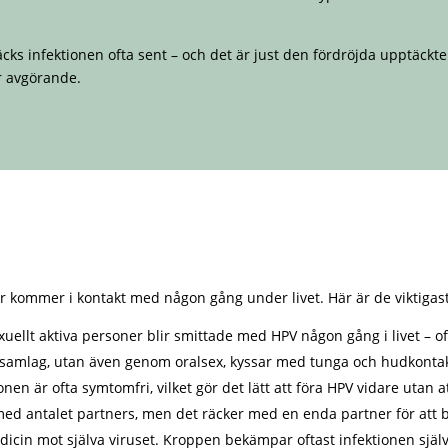
ks infektionen ofta sent – och det är just den fördröjda upptäckte
r avgörande.
or kommer i kontakt med någon gång under livet. Här är de viktigas
exuellt aktiva personer blir smittade med HPV någon gång i livet – o
id samlag, utan även genom oralsex, kyssar med tunga och hudkonta
ionen är ofta symtomfri, vilket gör det lätt att föra HPV vidare utan
med antalet partners, men det räcker med en enda partner för att b
dicin mot själva viruset. Kroppen bekämpar oftast infektionen själv,