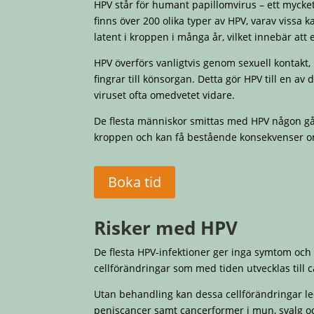
HPV står för humant papillomvirus – ett myck
finns över 200 olika typer av HPV, varav vissa k
latent i kroppen i många år, vilket innebär att e
HPV överförs vanligtvis genom sexuell kontakt,
fingrar till könsorgan. Detta gör HPV till en
viruset ofta omedvetet vidare.
De flesta människor smittas med HPV någon gång u
kroppen och kan få bestående konsekvenser om 
Boka tid
Risker med HPV
De flesta HPV-infektioner ger inga symtom och f
cellförändringar som med tiden utvecklas till 
Utan behandling kan dessa cellförändringar le
peniscancer samt cancerformer i mun, svalg oc