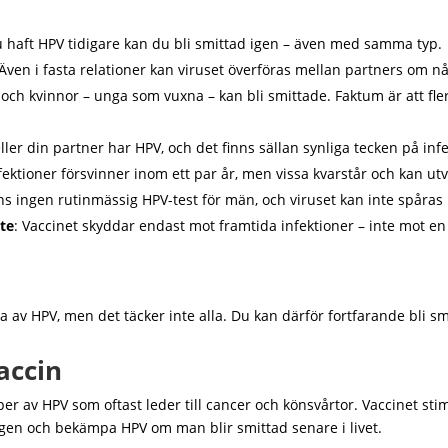
 haft HPV tidigare kan du bli smittad igen – även med samma typ.
 Även i fasta relationer kan viruset överföras mellan partners om n
och kvinnor – unga som vuxna – kan bli smittade. Faktum är att fl
ller din partner har HPV, och det finns sällan synliga tecken på inf
nfektioner försvinner inom ett par år, men vissa kvarstår och kan utv
nns ingen rutinmässig HPV-test för män, och viruset kan inte spåras 
te
: Vaccinet skyddar endast mot framtida infektioner – inte mot en
a av HPV, men det täcker inte alla. Du kan därför fortfarande bli sm
accin
er av HPV som oftast leder till cancer och könsvårtor. Vaccinet st
igen och bekämpa HPV om man blir smittad senare i livet.