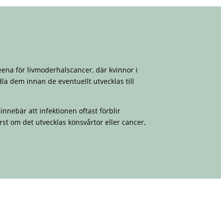
eena för livmoderhalscancer, där kvinnor i
a dem innan de eventuellt utvecklas till
nebär att infektionen oftast förblir
rst om det utvecklas könsvårtor eller cancer,