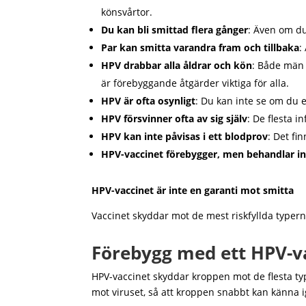
könsvårtor.
Du kan bli smittad flera gånger
: Även om du
Par kan smitta varandra fram och tillbaka
:
HPV drabbar alla åldrar och kön
: Både män 
är förebyggande åtgärder viktiga för alla.
HPV är ofta osynligt
: Du kan inte se om du e
HPV försvinner ofta av sig själv
: De flesta i
HPV kan inte påvisas i ett blodprov
: Det fi
HPV-vaccinet förebygger, men behandlar in
HPV-vaccinet är inte en garanti mot smitta
Vaccinet skyddar mot de mest riskfyllda typern
Förebygg med ett HPV-v
HPV-vaccinet skyddar kroppen mot de flesta typ
mot viruset, så att kroppen snabbt kan känna 