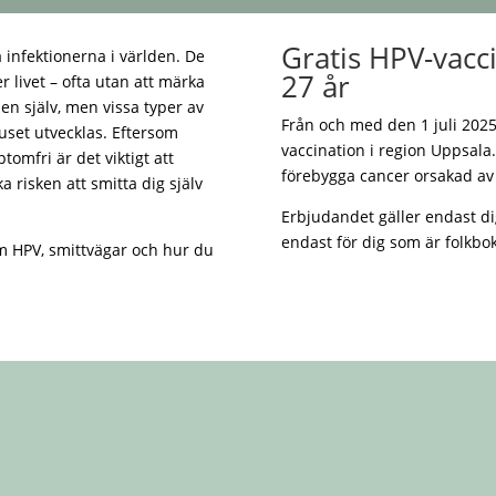
Gratis HPV-vacc
 infektionerna i världen. De
27 år
r livet – ofta utan att märka
nen själv, men vissa typer av
Från och med den 1 juli 2025
ruset utvecklas. Eftersom
vaccination i region Uppsala. 
omfri är det viktigt att
förebygga cancer orsakad av
 risken att smitta dig själv
Erbjudandet gäller endast di
endast för dig som är folkbo
om HPV, smittvägar och hur du