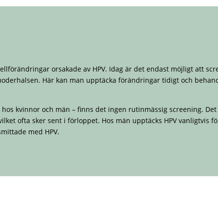
cellförändringar orsakade av HPV. Idag är det endast möjligt att scr
moderhalsen. Här kan man upptäcka förändringar tidigt och behandl
os kvinnor och män – finns det ingen rutinmässig screening. Det in
ilket ofta sker sent i förloppet. Hos män upptäcks HPV vanligtvis fö
 smittade med HPV.