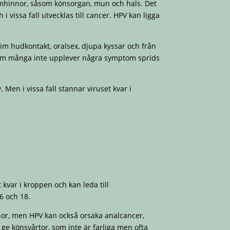
emhinnor, såsom könsorgan, mun och hals. Det
i vissa fall utvecklas till cancer. HPV kan ligga
tim hudkontakt, oralsex, djupa kyssar och från
ersom många inte upplever några symptom sprids
 Men i vissa fall stannar viruset kvar i
 kvar i kroppen och kan leda till
6 och 18.
nnor, men HPV kan också orsaka analcancer,
e könsvårtor, som inte är farliga men ofta