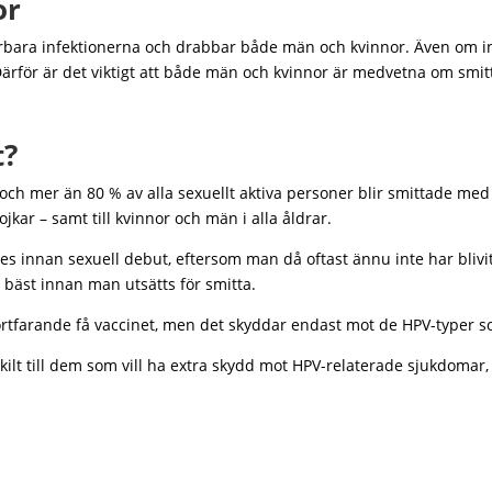
or
rbara infektionerna och drabbar både män och kvinnor. Även om infe
 Därför är det viktigt att både män och kvinnor är medvetna om smi
t?
och mer än 80 % av alla sexuellt aktiva personer blir smittade med 
jkar – samt till kvinnor och män i alla åldrar.
es innan sexuell debut, eftersom man då oftast ännu inte har blivit
 bäst innan man utsätts för smitta.
rtfarande få vaccinet, men det skyddar endast mot de HPV-typer s
ilt till dem som vill ha extra skydd mot HPV-relaterade sjukdomar