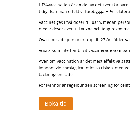
HPV-vaccination är en del av det svenska barnva
tidigt kan man effektivt förebygga HPV-relater
Vaccinet ges i två doser till barn, medan pers
med 2 doser även till vuxna och idag rekommen
Ovaccinerade personer upp till 27 års ålder v
Vuxna som inte har blivit vaccinerade som bar
Även om vaccination är det mest effektiva sätt
kondom vid samlag kan minska risken, men ger 
täckningsområde.
För kvinnor är regelbunden screening för cellf
Boka tid