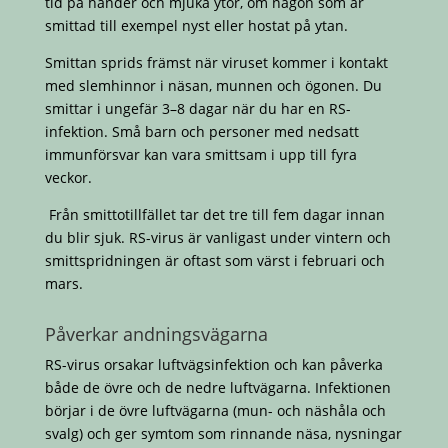
tid på händer och mjuka ytor, om någon som är
smittad till exempel nyst eller hostat på ytan.
Smittan sprids främst när viruset kommer i kontakt
med slemhinnor i näsan, munnen och ögonen. Du
smittar i ungefär 3–8 dagar när du har en RS-
infektion. Små barn och personer med nedsatt
immunförsvar kan vara smittsam i upp till fyra
veckor.
Från smittotillfället tar det tre till fem dagar innan
du blir sjuk. RS-virus är vanligast under vintern och
smittspridningen är oftast som värst i februari och
mars.
Påverkar andningsvägarna
RS-virus orsakar luftvägsinfektion och kan påverka
både de övre och de nedre luftvägarna. Infektionen
börjar i de övre luftvägarna (mun- och näshåla och
svalg) och ger symtom som rinnande näsa, nysningar