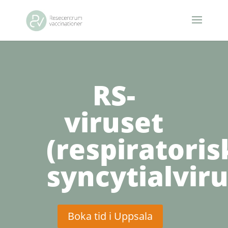
RS-
viruset
(respiratoris
syncytialviru
Boka tid i Uppsala