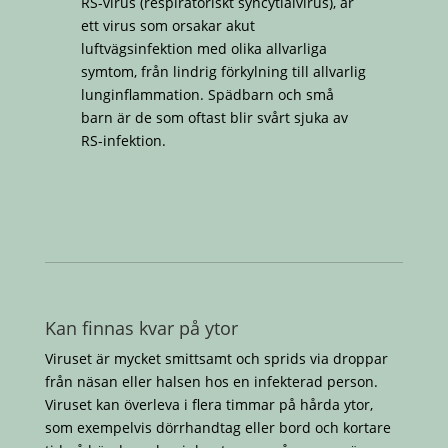
RS-virus (respiratoriskt syncytialvirus), är
ett virus som orsakar akut
luftvägsinfektion med olika allvarliga
symtom, från lindrig förkylning till allvarlig
lunginflammation. Spädbarn och små
barn är de som oftast blir svårt sjuka av
RS-infektion.
Kan finnas kvar på ytor
Viruset är mycket smittsamt och sprids via droppar
från näsan eller halsen hos en infekterad person.
Viruset kan överleva i flera timmar på hårda ytor,
som exempelvis dörrhandtag eller bord och kortare